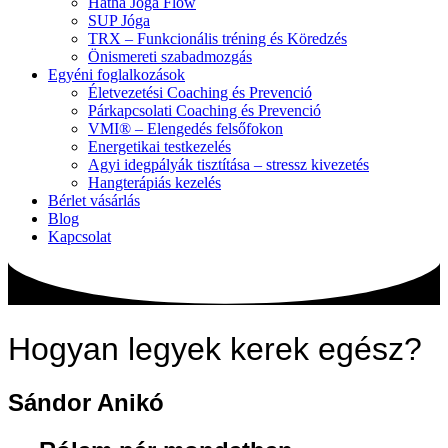
Hatha Jóga Flow
SUP Jóga
TRX – Funkcionális tréning és Köredzés
Önismereti szabadmozgás
Egyéni foglalkozások
Életvezetési Coaching és Prevenció
Párkapcsolati Coaching és Prevenció
VMI® – Elengedés felsőfokon
Energetikai testkezelés
Agyi idegpályák tisztítása – stressz kivezetés
Hangterápiás kezelés
Bérlet vásárlás
Blog
Kapcsolat
Hogyan legyek kerek egész?
Sándor Anikó