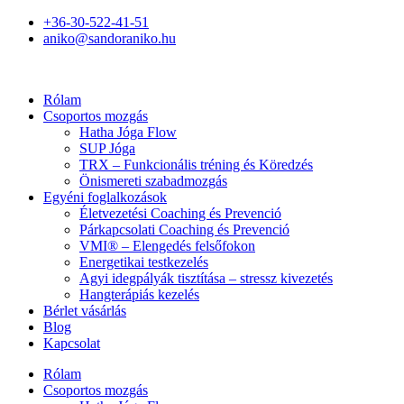
+36-30-522-41-51
aniko@sandoraniko.hu
Rólam
Csoportos mozgás
Hatha Jóga Flow
SUP Jóga
TRX – Funkcionális tréning és Köredzés
Önismereti szabadmozgás
Egyéni foglalkozások
Életvezetési Coaching és Prevenció
Párkapcsolati Coaching és Prevenció
VMI® – Elengedés felsőfokon
Energetikai testkezelés
Agyi idegpályák tisztítása – stressz kivezetés
Hangterápiás kezelés
Bérlet vásárlás
Blog
Kapcsolat
Rólam
Csoportos mozgás