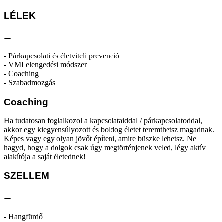
LÉLEK
⚊
- Párkapcsolati és életviteli prevenció
- VMI elengedési módszer
- Coaching
- Szabadmozgás
Coaching
Ha tudatosan foglalkozol a kapcsolataiddal / párkapcsolatoddal,
akkor egy kiegyensúlyozott és boldog életet teremthetsz magadnak.
Képes vagy egy olyan jövőt építeni, amire büszke lehetsz. Ne
hagyd, hogy a dolgok csak úgy megtörténjenek veled, légy aktív
alakítója a saját életednek!
SZELLEM
⚊
- Hangfürdő