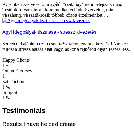
Az emberi szervezet önmagától “csak úgy” nem betegszik meg.
Testünk folyamatosan kommunikál velünk. Szerveink, mint
visszhang, visszatükrözik többek között érzelmeinket,…
Agyi idegpályák tisztítása - stressz kivezetés
Szeretettel ajánlom ezt a csodás Szívfény energia kezelést! Amikor
tartósan stressz hatása alatt vagy, akkor a fejbőröd olyan feszes lesz,
…
Happy Clients
1
+
Online Courses
1
Satisfaction
1
%
Support
1
%
Testimonials
Results I have helped create