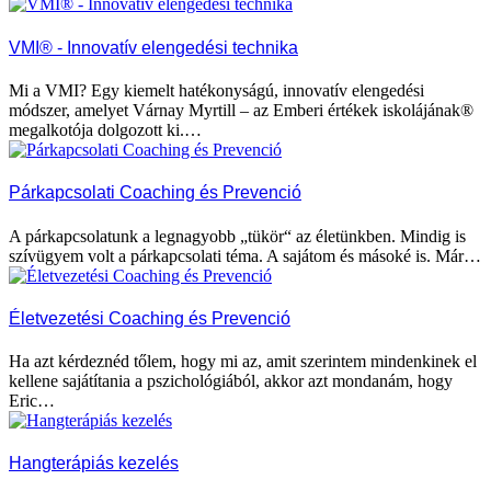
VMI® - Innovatív elengedési technika
Mi a VMI? Egy kiemelt hatékonyságú, innovatív elengedési
módszer, amelyet Várnay Myrtill – az Emberi értékek iskolájának®
megalkotója dolgozott ki.…
Párkapcsolati Coaching és Prevenció
A párkapcsolatunk a legnagyobb „tükör“ az életünkben. Mindig is
szívügyem volt a párkapcsolati téma. A sajátom és másoké is. Már…
Életvezetési Coaching és Prevenció
Ha azt kérdeznéd tőlem, hogy mi az, amit szerintem mindenkinek el
kellene sajátítania a pszichológiából, akkor azt mondanám, hogy
Eric…
Hangterápiás kezelés