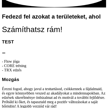
Fedezd fel azokat a területeket, ahol
Számíthatsz rám!
TEST
⚊
- Flow jóga
- CORE tréning
- TRX edzés
Mozgás
Érezni fogod, ahogy javul a testtartásod, csökkennek a fájdalmaid,
és egyre könnyebben veszed az akadályokat a mindennapokban. Az
edzések sikerélménye önbizalmat ad és motivál a további fejlődésre.
Próbáld ki őket, és tapasztald meg a pozitív változásokat a saját
bőrödön! A legjobb verziód vár rád!