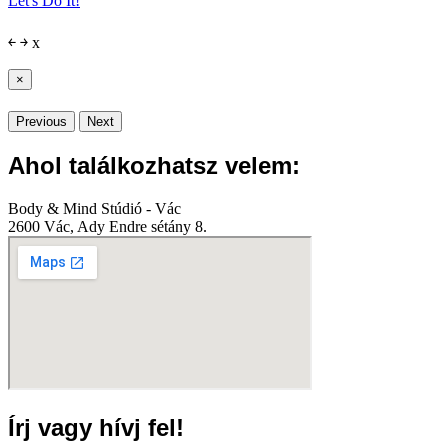
Let's Do It!
￩
￫
x
×
Previous
Next
Ahol találkozhatsz velem:
Body & Mind Stúdió - Vác
2600 Vác, Ady Endre sétány 8.
Írj vagy hívj fel!