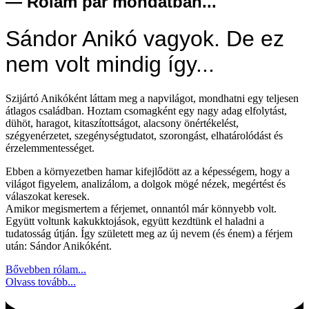
— Rólam pár mondatban...
Sándor Anikó vagyok. De ez
nem volt mindig így...
Szijártó Anikóként láttam meg a napvilágot, mondhatni egy teljesen
átlagos családban. Hoztam csomagként egy nagy adag elfolytást,
dühöt, haragot, kitaszítottságot, alacsony önértékelést,
szégyenérzetet, szegénységtudatot, szorongást, elhatárolódást és
érzelemmentességet.
Ebben a környezetben hamar kifejlődött az a képességem, hogy a
világot figyelem, analizálom, a dolgok mögé nézek, megértést és
válaszokat keresek.
Amikor megismertem a férjemet, onnantól már könnyebb volt.
Együtt voltunk kakukktojások, együtt kezdtünk el haladni a
tudatosság útján. Így született meg az új nevem (és énem) a férjem
után: Sándor Anikóként.
Bővebben rólam...
Olvass tovább...