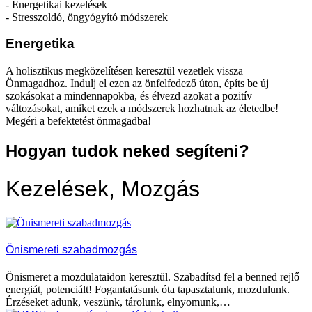
- Energetikai kezelések
- Stresszoldó, öngyógyító módszerek
Energetika
A holisztikus megközelítésen keresztül vezetlek vissza
Önmagadhoz. Indulj el ezen az önfelfedező úton, építs be új
szokásokat a mindennapokba, és élvezd azokat a pozitív
változásokat, amiket ezek a módszerek hozhatnak az életedbe!
Megéri a befektetést önmagadba!
Hogyan tudok neked segíteni?
Kezelések, Mozgás
Önismereti szabadmozgás
Önismeret a mozdulataidon keresztül. Szabadítsd fel a benned rejlő
energiát, potenciált! Fogantatásunk óta tapasztalunk, mozdulunk.
Érzéseket adunk, veszünk, tárolunk, elnyomunk,…