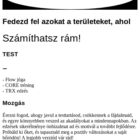
Fedezd fel azokat a területeket, ahol
Számíthatsz rám!
TEST
⚊
- Flow jóga
- CORE tréning
- TRX edzés
Mozgás
Érezni fogod, ahogy javul a testtartásod, csökkennek a fájdalmaid,
és egyre könnyebben veszed az akadályokat a mindennapokban. Az
edzések sikerélménye önbizalmat ad és motivál a további fejlődésre.
Próbáld ki őket, és tapasztald meg a pozitív változásokat a saját
bőrödön! A legjobb verziód vár rád!