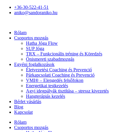
+36-30-522-41-51
aniko@sandoraniko.hu
Rólam
Csoportos mozgás
Hatha Jóga Flow
SUP Jóga
TRX – Funkcionális tréning és Köredzés
Önismereti szabadmozgás
Egyéni foglalkozások
Életvezetési Coaching és Prevenció
Párkapcsolati Coaching és Prevenció
VMI® – Elengedés felsőfokon
Energetikai testkezelés
Agyi idegpályák tisztítása – stressz kivezetés
Hangterápiás kezelés
Bérlet vásárlás
Blog
Kapcsolat
Rólam
Csoportos mozgás