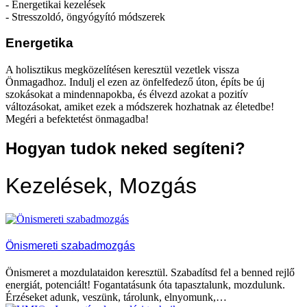
- Energetikai kezelések
- Stresszoldó, öngyógyító módszerek
Energetika
A holisztikus megközelítésen keresztül vezetlek vissza
Önmagadhoz. Indulj el ezen az önfelfedező úton, építs be új
szokásokat a mindennapokba, és élvezd azokat a pozitív
változásokat, amiket ezek a módszerek hozhatnak az életedbe!
Megéri a befektetést önmagadba!
Hogyan tudok neked segíteni?
Kezelések, Mozgás
Önismereti szabadmozgás
Önismeret a mozdulataidon keresztül. Szabadítsd fel a benned rejlő
energiát, potenciált! Fogantatásunk óta tapasztalunk, mozdulunk.
Érzéseket adunk, veszünk, tárolunk, elnyomunk,…