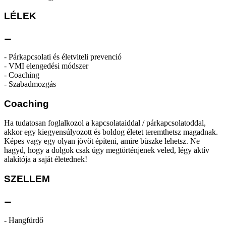
LÉLEK
⚊
- Párkapcsolati és életviteli prevenció
- VMI elengedési módszer
- Coaching
- Szabadmozgás
Coaching
Ha tudatosan foglalkozol a kapcsolataiddal / párkapcsolatoddal,
akkor egy kiegyensúlyozott és boldog életet teremthetsz magadnak.
Képes vagy egy olyan jövőt építeni, amire büszke lehetsz. Ne
hagyd, hogy a dolgok csak úgy megtörténjenek veled, légy aktív
alakítója a saját életednek!
SZELLEM
⚊
- Hangfürdő