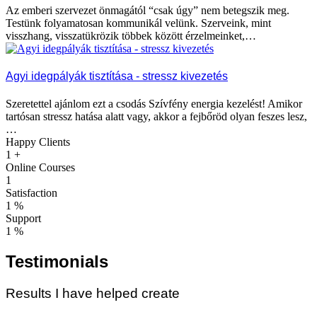
Az emberi szervezet önmagától “csak úgy” nem betegszik meg.
Testünk folyamatosan kommunikál velünk. Szerveink, mint
visszhang, visszatükrözik többek között érzelmeinket,…
Agyi idegpályák tisztítása - stressz kivezetés
Szeretettel ajánlom ezt a csodás Szívfény energia kezelést! Amikor
tartósan stressz hatása alatt vagy, akkor a fejbőröd olyan feszes lesz,
…
Happy Clients
1
+
Online Courses
1
Satisfaction
1
%
Support
1
%
Testimonials
Results I have helped create