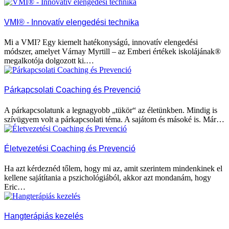
VMI® - Innovatív elengedési technika
Mi a VMI? Egy kiemelt hatékonyságú, innovatív elengedési
módszer, amelyet Várnay Myrtill – az Emberi értékek iskolájának®
megalkotója dolgozott ki.…
Párkapcsolati Coaching és Prevenció
A párkapcsolatunk a legnagyobb „tükör“ az életünkben. Mindig is
szívügyem volt a párkapcsolati téma. A sajátom és másoké is. Már…
Életvezetési Coaching és Prevenció
Ha azt kérdeznéd tőlem, hogy mi az, amit szerintem mindenkinek el
kellene sajátítania a pszichológiából, akkor azt mondanám, hogy
Eric…
Hangterápiás kezelés