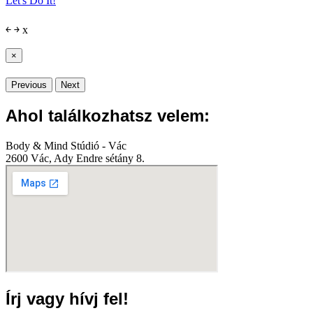
Let's Do It!
￩
￫
x
×
Previous
Next
Ahol találkozhatsz velem:
Body & Mind Stúdió - Vác
2600 Vác, Ady Endre sétány 8.
Írj vagy hívj fel!