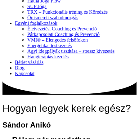
Hatha Jóga Flow
SUP Jóga
TRX – Funkcionális tréning és Köredzés
Önismereti szabadmozgás
Egyéni foglalkozások
Életvezetési Coaching és Prevenció
Párkapcsolati Coaching és Prevenció
VMI® – Elengedés felsőfokon
Energetikai testkezelés
Agyi idegpályák tisztítása – stressz kivezetés
Hangterápiás kezelés
Bérlet vásárlás
Blog
Kapcsolat
Hogyan legyek kerek egész?
Sándor Anikó