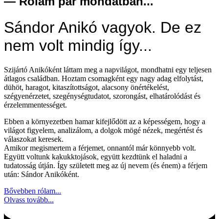
— Rólam pár mondatban...
Sándor Anikó vagyok. De ez
nem volt mindig így...
Szijártó Anikóként láttam meg a napvilágot, mondhatni egy teljesen
átlagos családban. Hoztam csomagként egy nagy adag elfolytást,
dühöt, haragot, kitaszítottságot, alacsony önértékelést,
szégyenérzetet, szegénységtudatot, szorongást, elhatárolódást és
érzelemmentességet.
Ebben a környezetben hamar kifejlődött az a képességem, hogy a
világot figyelem, analizálom, a dolgok mögé nézek, megértést és
válaszokat keresek.
Amikor megismertem a férjemet, onnantól már könnyebb volt.
Együtt voltunk kakukktojások, együtt kezdtünk el haladni a
tudatosság útján. Így született meg az új nevem (és énem) a férjem
után: Sándor Anikóként.
Bővebben rólam...
Olvass tovább...