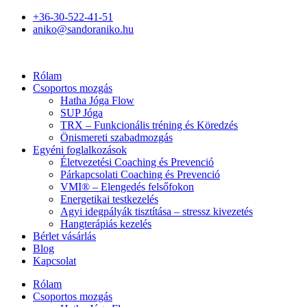
+36-30-522-41-51
aniko@sandoraniko.hu
Rólam
Csoportos mozgás
Hatha Jóga Flow
SUP Jóga
TRX – Funkcionális tréning és Köredzés
Önismereti szabadmozgás
Egyéni foglalkozások
Életvezetési Coaching és Prevenció
Párkapcsolati Coaching és Prevenció
VMI® – Elengedés felsőfokon
Energetikai testkezelés
Agyi idegpályák tisztítása – stressz kivezetés
Hangterápiás kezelés
Bérlet vásárlás
Blog
Kapcsolat
Rólam
Csoportos mozgás