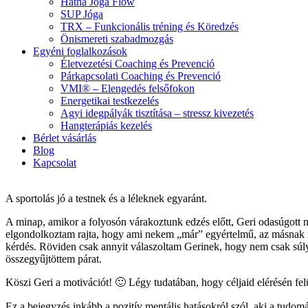
Hatha Jóga Flow
SUP Jóga
TRX – Funkcionális tréning és Köredzés
Önismereti szabadmozgás
Egyéni foglalkozások
Életvezetési Coaching és Prevenció
Párkapcsolati Coaching és Prevenció
VMI® – Elengedés felsőfokon
Energetikai testkezelés
Agyi idegpályák tisztítása – stressz kivezetés
Hangterápiás kezelés
Bérlet vásárlás
Blog
Kapcsolat
A sportolás jó a testnek és a léleknek egyaránt.
A minap, amikor a folyosón várakoztunk edzés előtt, Geri odasúgott
elgondolkoztam rajta, hogy ami nekem „már” egyértelmű, az másnak mé
kérdés. Röviden csak annyit válaszoltam Gerinek, hogy nem csak súl
összegyűjtöttem párat.
Köszi Geri a motivációt! 🙂 Légy tudatában, hogy céljaid elérésén fe
Ez a bejegyzés inkább a pozitív mentális hatásokról szól, aki a tudo