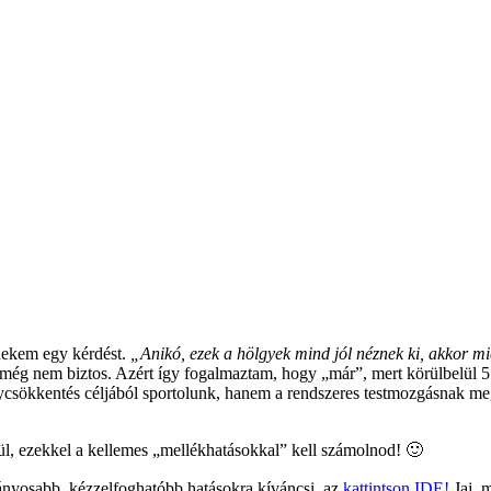
 nekem egy kérdést.
„Anikó, ezek a hölgyek mind jól néznek ki, akkor mi
g nem biztos. Azért így fogalmaztam, hogy „már”, mert körülbelül 5 év
ycsökkentés céljából sportolunk, hanem a rendszeres testmozgásnak me
lül, ezekkel a kellemes „mellékhatásokkal” kell számolnod! 🙂
mányosabb, kézzelfoghatóbb hatásokra kíváncsi, az
kattintson IDE!
Jaj, m