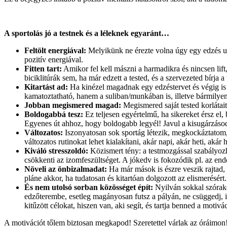
A sportolás jó a testnek és a léleknek egyaránt…
Feltölt energiával:
Melyikünk ne érezte volna úgy egy edzés ut
pozitív energiával.
Fitten tart:
Amikor fel kell mászni a harmadikra és nincsen lif
biciklitúrák sem, ha már edzett a tested, és a szervezeted bírja a
Kitartást ad:
Ha kinézel magadnak egy edzéstervet és végig is c
kamatoztatható, hanem a suliban/munkában is, illetve bármilyen
Jobban megismered magad:
Megismered saját tested korlátai
Boldogabbá tesz:
Ez teljesen egyértelmű, ha sikereket érsz e
Egyenes út ahhoz, hogy boldogabb legyél! Javul a kisugárzásod
Változatos:
Iszonyatosan sok sportág létezik, megkockáztatom, 
változatos rutinokat lehet kialakítani, akár napi, akár heti, ak
Kiváló stresszoldó:
Közismert tény: a testmozgással szabályozha
csökkenti az izomfeszültséget. A jókedv is fokozódik pl. az en
Növeli az önbizalmadat:
Ha már mások is észre veszik rajtad, 
pláne akkor, ha tudatosan és kitartóan dolgozott az elismerésért
És nem utolsó sorban közösséget épít:
Nyilván sokkal szórako
edzőterembe, esetleg magányosan futsz a pályán, ne csüggedj, 
kitűzött célokat, hiszen van, aki segít, és tartja benned a motivác
A motivációt tőlem biztosan megkapod! Szeretettel várlak az óráimon