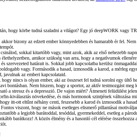
án, hogy körbe tudná szaladni a világot? Egy jó deepWORK vagy TRX trén
t, akkor bizony az edzett ember könnyedebben és hamarabb ér fel. Nem 
 tempót.
sinálod, sokkal kitartóbb vagy, mint azok, akik az első nehezebb napnál
 élethelyzetben, amikor szükség van arra, hogy a negatívumok ellenére 
t és szervezeted határait is. Sokkal jobb kapcsolatba kerülsz önmagadda
l, boldogabb vagy. Formásodik a hasad, izmosodik a karod, a mérleg eg
, javulnak az emberi kapcsolataid.
hogy nincs is olyan ember, aki az összeset fel tudná sorolni egy ültő
ár havi bontásban. Nem hiszem, hogy a sportot, az aktív testmozgást meg 
tó a stressz és a depresszió. De vajon miért? Átmeneti felüdülést jele
dorfin-kiválasztás növekedése, és más hormonok szintjének változása mia
hogy itt-ott eltűnt néhány centi, feszesebb a karod és izmosodik a has
. Fontos viszont, hogy ne mások esetleges elismerő pillantásai motiváljan
ztatóbb a legjobb barátoddal, tesóddal, gyermekeddel, esetleg a párodd
inkább barátkozz! A közös élmény és a hasonló cél elérése összehozza a
iót.
!