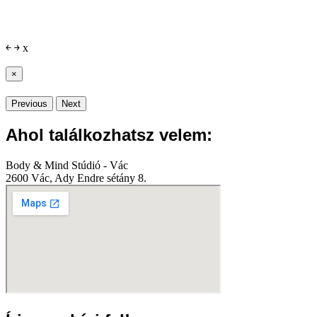
￩
￫
x
×
Previous
Next
Ahol találkozhatsz velem:
Body & Mind Stúdió - Vác
2600 Vác, Ady Endre sétány 8.