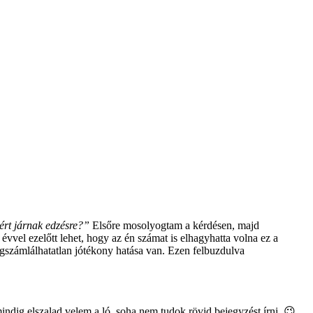
ért járnak edzésre?”
Elsőre mosolyogtam a kérdésen, majd
vel ezelőtt lehet, hogy az én számat is elhagyhatta volna ez a
gszámlálhatatlan jótékony hatása van. Ezen felbuzdulva
indig elszalad velem a ló, soha nem tudok rövid bejegyzést írni. 😉