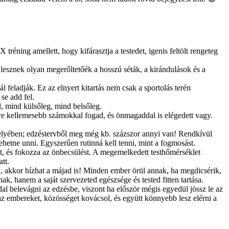
ing amellett, hogy kifárasztja a testedet, igenis feltölt rengeteg
lesznek olyan megerőltetőék a hosszú séták, a kirándulások és a
 feladják. Ez az elnyert kitartás nem csak a sportolás terén
se add fel.
l, mind külsőleg, mind belsőleg.
yre kellemesebb számokkal fogad, és önmagaddal is elégedett vagy.
 helyében; edzéstervből meg még kb. százszor annyi van! Rendkívül
lehetne unni. Egyszerűen rutinná kell tenni, mint a fogmosást.
nt, és fokozza az önbecsülést. A megemelkedett testhőmérséklet
tt.
ad, akkor hízhat a májad is! Minden ember örül annak, ha megdicsérik,
ak, hanem a saját szervezeted egészsége és tested fitten tartása.
al belevágni az edzésbe, viszont ha először mégis egyedül jössz le az
z embereket, közösséget kovácsol, és együtt könnyebb lesz elérni a