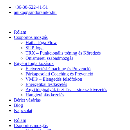
+36-30-522-41-51
aniko@sandoraniko.hu
Rólam
Csoportos mozgás
Hatha Jóga Flow
SUP Jóga
TRX – Funkcionális tréning és Köredzés
Önismereti szabadmozgás
Egyéni foglalkozások
Életvezetési Coaching és Prevenció
Párkapcsolati Coaching és Prevenció
VMI® – Elengedés felsőfokon
Energetikai testkezelés
Agyi idegpályák tisztítása – stressz kivezetés
Hangterápiás kezelés
Bérlet vásárlás
Blog
Kapcsolat
Rólam
Csoportos mozgás