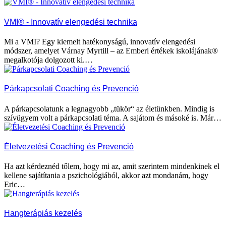
VMI® - Innovatív elengedési technika
Mi a VMI? Egy kiemelt hatékonyságú, innovatív elengedési
módszer, amelyet Várnay Myrtill – az Emberi értékek iskolájának®
megalkotója dolgozott ki.…
Párkapcsolati Coaching és Prevenció
A párkapcsolatunk a legnagyobb „tükör“ az életünkben. Mindig is
szívügyem volt a párkapcsolati téma. A sajátom és másoké is. Már…
Életvezetési Coaching és Prevenció
Ha azt kérdeznéd tőlem, hogy mi az, amit szerintem mindenkinek el
kellene sajátítania a pszichológiából, akkor azt mondanám, hogy
Eric…
Hangterápiás kezelés