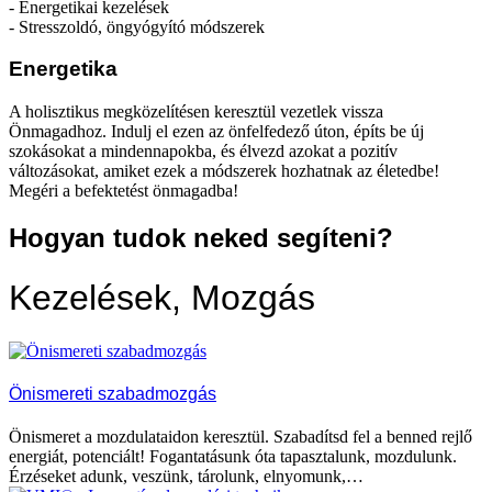
- Energetikai kezelések
- Stresszoldó, öngyógyító módszerek
Energetika
A holisztikus megközelítésen keresztül vezetlek vissza
Önmagadhoz. Indulj el ezen az önfelfedező úton, építs be új
szokásokat a mindennapokba, és élvezd azokat a pozitív
változásokat, amiket ezek a módszerek hozhatnak az életedbe!
Megéri a befektetést önmagadba!
Hogyan tudok neked segíteni?
Kezelések, Mozgás
Önismereti szabadmozgás
Önismeret a mozdulataidon keresztül. Szabadítsd fel a benned rejlő
energiát, potenciált! Fogantatásunk óta tapasztalunk, mozdulunk.
Érzéseket adunk, veszünk, tárolunk, elnyomunk,…