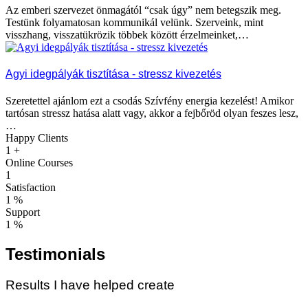
Az emberi szervezet önmagától “csak úgy” nem betegszik meg.
Testünk folyamatosan kommunikál velünk. Szerveink, mint
visszhang, visszatükrözik többek között érzelmeinket,…
Agyi idegpályák tisztítása - stressz kivezetés
Szeretettel ajánlom ezt a csodás Szívfény energia kezelést! Amikor
tartósan stressz hatása alatt vagy, akkor a fejbőröd olyan feszes lesz,
…
Happy Clients
1
+
Online Courses
1
Satisfaction
1
%
Support
1
%
Testimonials
Results I have helped create