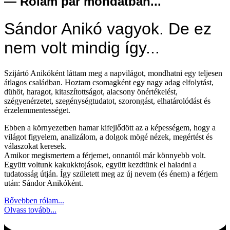
— Rólam pár mondatban...
Sándor Anikó vagyok. De ez
nem volt mindig így...
Szijártó Anikóként láttam meg a napvilágot, mondhatni egy teljesen
átlagos családban. Hoztam csomagként egy nagy adag elfolytást,
dühöt, haragot, kitaszítottságot, alacsony önértékelést,
szégyenérzetet, szegénységtudatot, szorongást, elhatárolódást és
érzelemmentességet.
Ebben a környezetben hamar kifejlődött az a képességem, hogy a
világot figyelem, analizálom, a dolgok mögé nézek, megértést és
válaszokat keresek.
Amikor megismertem a férjemet, onnantól már könnyebb volt.
Együtt voltunk kakukktojások, együtt kezdtünk el haladni a
tudatosság útján. Így született meg az új nevem (és énem) a férjem
után: Sándor Anikóként.
Bővebben rólam...
Olvass tovább...