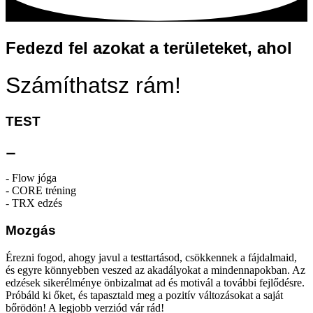
Fedezd fel azokat a területeket, ahol
Számíthatsz rám!
TEST
⚊
- Flow jóga
- CORE tréning
- TRX edzés
Mozgás
Érezni fogod, ahogy javul a testtartásod, csökkennek a fájdalmaid,
és egyre könnyebben veszed az akadályokat a mindennapokban. Az
edzések sikerélménye önbizalmat ad és motivál a további fejlődésre.
Próbáld ki őket, és tapasztald meg a pozitív változásokat a saját
bőrödön! A legjobb verziód vár rád!