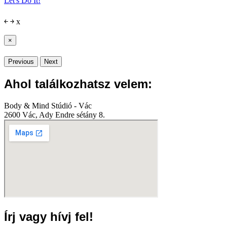
Let's Do It!
￩
￫
x
×
Previous
Next
Ahol találkozhatsz velem:
Body & Mind Stúdió - Vác
2600 Vác, Ady Endre sétány 8.
Írj vagy hívj fel!