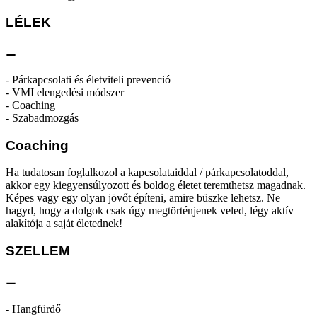
LÉLEK
⚊
- Párkapcsolati és életviteli prevenció
- VMI elengedési módszer
- Coaching
- Szabadmozgás
Coaching
Ha tudatosan foglalkozol a kapcsolataiddal / párkapcsolatoddal,
akkor egy kiegyensúlyozott és boldog életet teremthetsz magadnak.
Képes vagy egy olyan jövőt építeni, amire büszke lehetsz. Ne
hagyd, hogy a dolgok csak úgy megtörténjenek veled, légy aktív
alakítója a saját életednek!
SZELLEM
⚊
- Hangfürdő