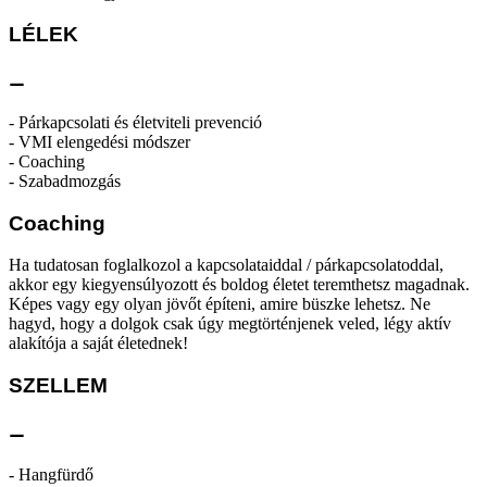
LÉLEK
⚊
- Párkapcsolati és életviteli prevenció
- VMI elengedési módszer
- Coaching
- Szabadmozgás
Coaching
Ha tudatosan foglalkozol a kapcsolataiddal / párkapcsolatoddal,
akkor egy kiegyensúlyozott és boldog életet teremthetsz magadnak.
Képes vagy egy olyan jövőt építeni, amire büszke lehetsz. Ne
hagyd, hogy a dolgok csak úgy megtörténjenek veled, légy aktív
alakítója a saját életednek!
SZELLEM
⚊
- Hangfürdő