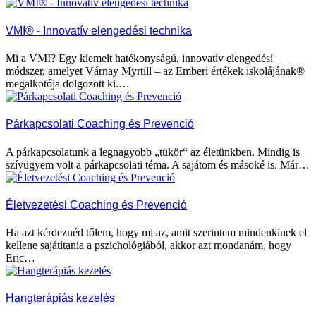
VMI® - Innovatív elengedési technika
Mi a VMI? Egy kiemelt hatékonyságú, innovatív elengedési
módszer, amelyet Várnay Myrtill – az Emberi értékek iskolájának®
megalkotója dolgozott ki.…
Párkapcsolati Coaching és Prevenció
A párkapcsolatunk a legnagyobb „tükör“ az életünkben. Mindig is
szívügyem volt a párkapcsolati téma. A sajátom és másoké is. Már…
Életvezetési Coaching és Prevenció
Ha azt kérdeznéd tőlem, hogy mi az, amit szerintem mindenkinek el
kellene sajátítania a pszichológiából, akkor azt mondanám, hogy
Eric…
Hangterápiás kezelés