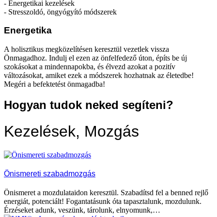
- Energetikai kezelések
- Stresszoldó, öngyógyító módszerek
Energetika
A holisztikus megközelítésen keresztül vezetlek vissza
Önmagadhoz. Indulj el ezen az önfelfedező úton, építs be új
szokásokat a mindennapokba, és élvezd azokat a pozitív
változásokat, amiket ezek a módszerek hozhatnak az életedbe!
Megéri a befektetést önmagadba!
Hogyan tudok neked segíteni?
Kezelések, Mozgás
Önismereti szabadmozgás
Önismeret a mozdulataidon keresztül. Szabadítsd fel a benned rejlő
energiát, potenciált! Fogantatásunk óta tapasztalunk, mozdulunk.
Érzéseket adunk, veszünk, tárolunk, elnyomunk,…