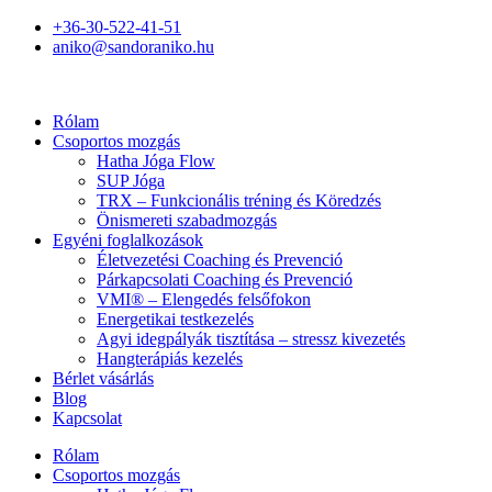
+36-30-522-41-51
aniko@sandoraniko.hu
Rólam
Csoportos mozgás
Hatha Jóga Flow
SUP Jóga
TRX – Funkcionális tréning és Köredzés
Önismereti szabadmozgás
Egyéni foglalkozások
Életvezetési Coaching és Prevenció
Párkapcsolati Coaching és Prevenció
VMI® – Elengedés felsőfokon
Energetikai testkezelés
Agyi idegpályák tisztítása – stressz kivezetés
Hangterápiás kezelés
Bérlet vásárlás
Blog
Kapcsolat
Rólam
Csoportos mozgás