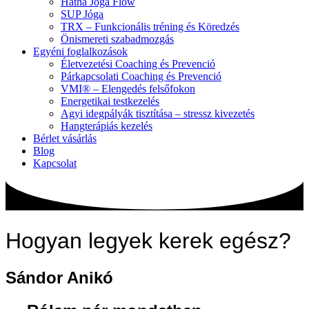
Hatha Jóga Flow
SUP Jóga
TRX – Funkcionális tréning és Köredzés
Önismereti szabadmozgás
Egyéni foglalkozások
Életvezetési Coaching és Prevenció
Párkapcsolati Coaching és Prevenció
VMI® – Elengedés felsőfokon
Energetikai testkezelés
Agyi idegpályák tisztítása – stressz kivezetés
Hangterápiás kezelés
Bérlet vásárlás
Blog
Kapcsolat
Hogyan legyek kerek egész?
Sándor Anikó