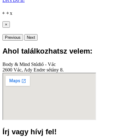
Let's Do It!
￩
￫
x
×
Previous
Next
Ahol találkozhatsz velem:
Body & Mind Stúdió - Vác
2600 Vác, Ady Endre sétány 8.
Írj vagy hívj fel!