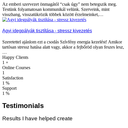
Az emberi szervezet önmagától “csak úgy” nem betegszik meg.
Testünk folyamatosan kommunikál velünk. Szerveink, mint
visszhang, visszatükrözik többek között érzelmeinket,…
Agyi idegpályák tisztítása - stressz kivezetés
Szeretettel ajánlom ezt a csodás Szívfény energia kezelést! Amikor
tartósan stressz hatása alatt vagy, akkor a fejbőröd olyan feszes lesz,
…
Happy Clients
1
+
Online Courses
1
Satisfaction
1
%
Support
1
%
Testimonials
Results I have helped create