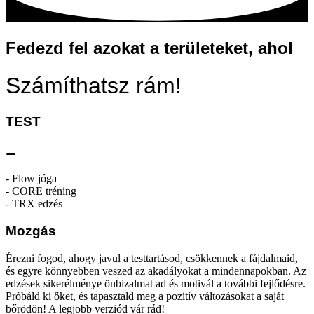
Fedezd fel azokat a területeket, ahol
Számíthatsz rám!
TEST
⚊
- Flow jóga
- CORE tréning
- TRX edzés
Mozgás
Érezni fogod, ahogy javul a testtartásod, csökkennek a fájdalmaid,
és egyre könnyebben veszed az akadályokat a mindennapokban. Az
edzések sikerélménye önbizalmat ad és motivál a további fejlődésre.
Próbáld ki őket, és tapasztald meg a pozitív változásokat a saját
bőrödön! A legjobb verziód vár rád!