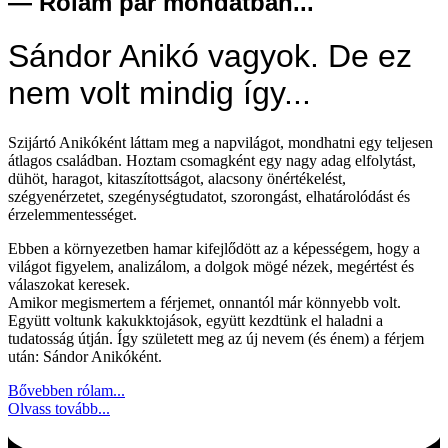
— Rólam pár mondatban...
Sándor Anikó vagyok. De ez
nem volt mindig így...
Szijártó Anikóként láttam meg a napvilágot, mondhatni egy teljesen
átlagos családban. Hoztam csomagként egy nagy adag elfolytást,
dühöt, haragot, kitaszítottságot, alacsony önértékelést,
szégyenérzetet, szegénységtudatot, szorongást, elhatárolódást és
érzelemmentességet.
Ebben a környezetben hamar kifejlődött az a képességem, hogy a
világot figyelem, analizálom, a dolgok mögé nézek, megértést és
válaszokat keresek.
Amikor megismertem a férjemet, onnantól már könnyebb volt.
Együtt voltunk kakukktojások, együtt kezdtünk el haladni a
tudatosság útján. Így született meg az új nevem (és énem) a férjem
után: Sándor Anikóként.
Bővebben rólam...
Olvass tovább...