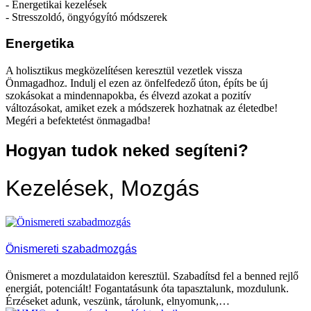
- Energetikai kezelések
- Stresszoldó, öngyógyító módszerek
Energetika
A holisztikus megközelítésen keresztül vezetlek vissza
Önmagadhoz. Indulj el ezen az önfelfedező úton, építs be új
szokásokat a mindennapokba, és élvezd azokat a pozitív
változásokat, amiket ezek a módszerek hozhatnak az életedbe!
Megéri a befektetést önmagadba!
Hogyan tudok neked segíteni?
Kezelések, Mozgás
Önismereti szabadmozgás
Önismeret a mozdulataidon keresztül. Szabadítsd fel a benned rejlő
energiát, potenciált! Fogantatásunk óta tapasztalunk, mozdulunk.
Érzéseket adunk, veszünk, tárolunk, elnyomunk,…