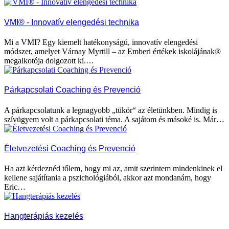
VMI® - Innovatív elengedési technika
Mi a VMI? Egy kiemelt hatékonyságú, innovatív elengedési
módszer, amelyet Várnay Myrtill – az Emberi értékek iskolájának®
megalkotója dolgozott ki.…
Párkapcsolati Coaching és Prevenció
A párkapcsolatunk a legnagyobb „tükör“ az életünkben. Mindig is
szívügyem volt a párkapcsolati téma. A sajátom és másoké is. Már…
Életvezetési Coaching és Prevenció
Ha azt kérdeznéd tőlem, hogy mi az, amit szerintem mindenkinek el
kellene sajátítania a pszichológiából, akkor azt mondanám, hogy
Eric…
Hangterápiás kezelés