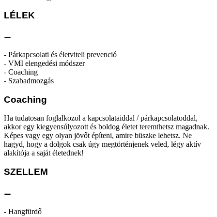
LÉLEK
⚊
- Párkapcsolati és életviteli prevenció
- VMI elengedési módszer
- Coaching
- Szabadmozgás
Coaching
Ha tudatosan foglalkozol a kapcsolataiddal / párkapcsolatoddal,
akkor egy kiegyensúlyozott és boldog életet teremthetsz magadnak.
Képes vagy egy olyan jövőt építeni, amire büszke lehetsz. Ne
hagyd, hogy a dolgok csak úgy megtörténjenek veled, légy aktív
alakítója a saját életednek!
SZELLEM
⚊
- Hangfürdő