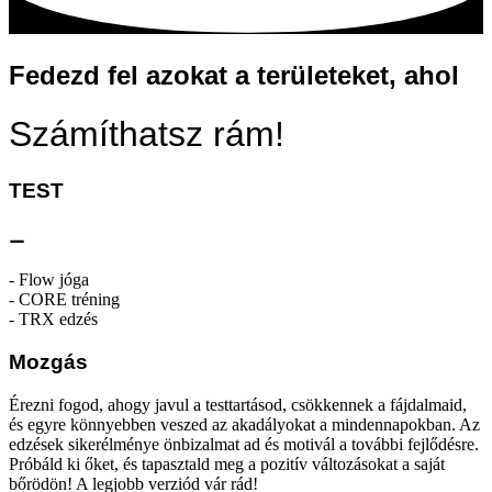
Fedezd fel azokat a területeket, ahol
Számíthatsz rám!
TEST
⚊
- Flow jóga
- CORE tréning
- TRX edzés
Mozgás
Érezni fogod, ahogy javul a testtartásod, csökkennek a fájdalmaid,
és egyre könnyebben veszed az akadályokat a mindennapokban. Az
edzések sikerélménye önbizalmat ad és motivál a további fejlődésre.
Próbáld ki őket, és tapasztald meg a pozitív változásokat a saját
bőrödön! A legjobb verziód vár rád!