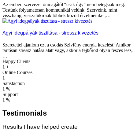
Az emberi szervezet önmagától “csak úgy” nem betegszik meg.
Testünk folyamatosan kommunikál velünk. Szerveink, mint
visszhang, visszatükrözik többek között érzelmeinket,…
Agyi idegpályák tisztítása - stressz kivezetés
Szeretettel ajánlom ezt a csodás Szívfény energia kezelést! Amikor
tartósan stressz hatása alatt vagy, akkor a fejbőröd olyan feszes lesz,
…
Happy Clients
1
+
Online Courses
1
Satisfaction
1
%
Support
1
%
Testimonials
Results I have helped create