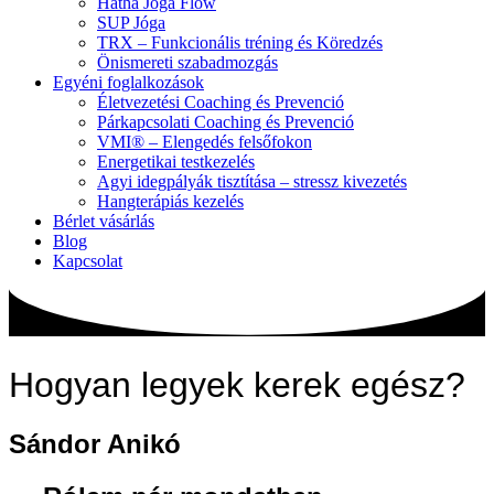
Hatha Jóga Flow
SUP Jóga
TRX – Funkcionális tréning és Köredzés
Önismereti szabadmozgás
Egyéni foglalkozások
Életvezetési Coaching és Prevenció
Párkapcsolati Coaching és Prevenció
VMI® – Elengedés felsőfokon
Energetikai testkezelés
Agyi idegpályák tisztítása – stressz kivezetés
Hangterápiás kezelés
Bérlet vásárlás
Blog
Kapcsolat
Hogyan legyek kerek egész?
Sándor Anikó