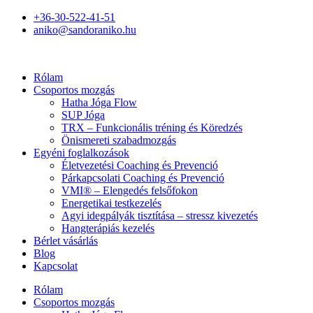
+36-30-522-41-51
aniko@sandoraniko.hu
Rólam
Csoportos mozgás
Hatha Jóga Flow
SUP Jóga
TRX – Funkcionális tréning és Köredzés
Önismereti szabadmozgás
Egyéni foglalkozások
Életvezetési Coaching és Prevenció
Párkapcsolati Coaching és Prevenció
VMI® – Elengedés felsőfokon
Energetikai testkezelés
Agyi idegpályák tisztítása – stressz kivezetés
Hangterápiás kezelés
Bérlet vásárlás
Blog
Kapcsolat
Rólam
Csoportos mozgás