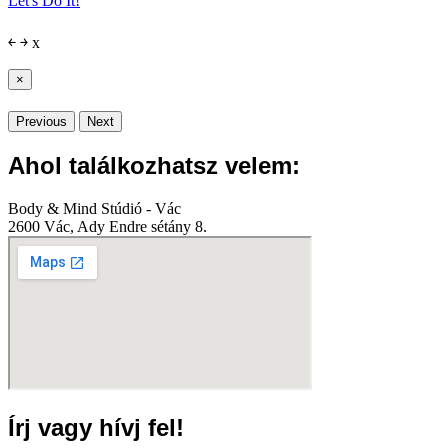
Let's Do It!
￩
￫
x
×
Previous
Next
Ahol találkozhatsz velem:
Body & Mind Stúdió - Vác
2600 Vác, Ady Endre sétány 8.
Írj vagy hívj fel!