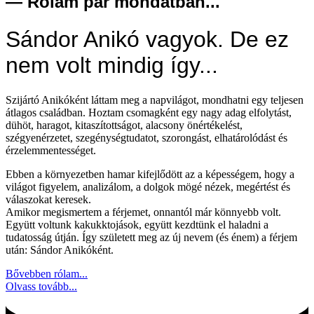
— Rólam pár mondatban...
Sándor Anikó vagyok. De ez
nem volt mindig így...
Szijártó Anikóként láttam meg a napvilágot, mondhatni egy teljesen
átlagos családban. Hoztam csomagként egy nagy adag elfolytást,
dühöt, haragot, kitaszítottságot, alacsony önértékelést,
szégyenérzetet, szegénységtudatot, szorongást, elhatárolódást és
érzelemmentességet.
Ebben a környezetben hamar kifejlődött az a képességem, hogy a
világot figyelem, analizálom, a dolgok mögé nézek, megértést és
válaszokat keresek.
Amikor megismertem a férjemet, onnantól már könnyebb volt.
Együtt voltunk kakukktojások, együtt kezdtünk el haladni a
tudatosság útján. Így született meg az új nevem (és énem) a férjem
után: Sándor Anikóként.
Bővebben rólam...
Olvass tovább...