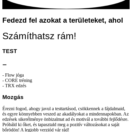
Fedezd fel azokat a területeket, ahol
Számíthatsz rám!
TEST
⚊
- Flow jóga
- CORE tréning
- TRX edzés
Mozgás
Érezni fogod, ahogy javul a testtartásod, csökkennek a fájdalmaid,
és egyre könnyebben veszed az akadályokat a mindennapokban. Az
edzések sikerélménye önbizalmat ad és motivál a további fejlődésre.
Próbáld ki őket, és tapasztald meg a pozitív változásokat a saját
bőrödön! A legjobb verziód vár rád!