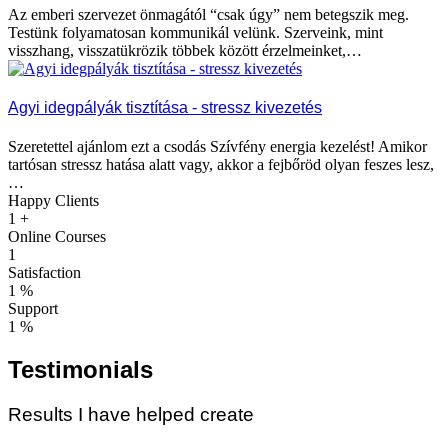
Az emberi szervezet önmagától “csak úgy” nem betegszik meg.
Testünk folyamatosan kommunikál velünk. Szerveink, mint
visszhang, visszatükrözik többek között érzelmeinket,…
Agyi idegpályák tisztítása - stressz kivezetés
Szeretettel ajánlom ezt a csodás Szívfény energia kezelést! Amikor
tartósan stressz hatása alatt vagy, akkor a fejbőröd olyan feszes lesz,
…
Happy Clients
1
+
Online Courses
1
Satisfaction
1
%
Support
1
%
Testimonials
Results I have helped create