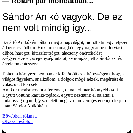
— Rólam pár mondatban...
Sándor Anikó vagyok. De ez
nem volt mindig így...
Szijártó Anikóként láttam meg a napvilágot, mondhatni egy teljesen
átlagos családban. Hoztam csomagként egy nagy adag elfolytást,
dühöt, haragot, kitaszítottságot, alacsony önértékelést,
szégyenérzetet, szegénységtudatot, szorongást, elhatárolódást és
érzelemmentességet.
Ebben a környezetben hamar kifejlődött az a képességem, hogy a
világot figyelem, analizálom, a dolgok mögé nézek, megértést és
válaszokat keresek.
Amikor megismertem a férjemet, onnantól már könnyebb volt.
Együtt voltunk kakukktojások, együtt kezdtünk el haladni a
tudatosság útján. Így született meg az új nevem (és énem) a férjem
után: Sándor Anikóként.
Bővebben rólam...
Olvass tovább...