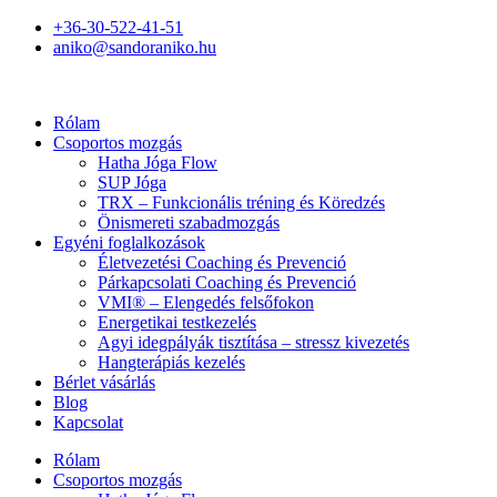
+36-30-522-41-51
aniko@sandoraniko.hu
Rólam
Csoportos mozgás
Hatha Jóga Flow
SUP Jóga
TRX – Funkcionális tréning és Köredzés
Önismereti szabadmozgás
Egyéni foglalkozások
Életvezetési Coaching és Prevenció
Párkapcsolati Coaching és Prevenció
VMI® – Elengedés felsőfokon
Energetikai testkezelés
Agyi idegpályák tisztítása – stressz kivezetés
Hangterápiás kezelés
Bérlet vásárlás
Blog
Kapcsolat
Rólam
Csoportos mozgás