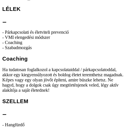
LÉLEK
⚊
- Párkapcsolati és életviteli prevenció
- VMI elengedési módszer
- Coaching
- Szabadmozgás
Coaching
Ha tudatosan foglalkozol a kapcsolataiddal / párkapcsolatoddal,
akkor egy kiegyensúlyozott és boldog életet teremthetsz magadnak.
Képes vagy egy olyan jövőt építeni, amire büszke lehetsz. Ne
hagyd, hogy a dolgok csak úgy megtörténjenek veled, légy aktív
alakítója a saját életednek!
SZELLEM
⚊
- Hangfürdő