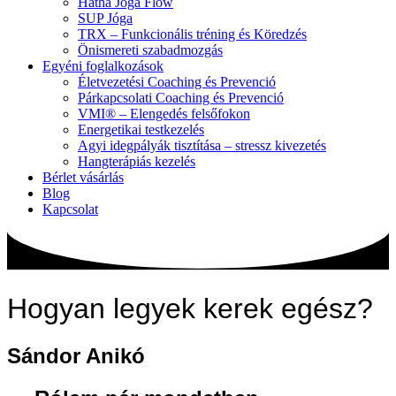
Hatha Jóga Flow
SUP Jóga
TRX – Funkcionális tréning és Köredzés
Önismereti szabadmozgás
Egyéni foglalkozások
Életvezetési Coaching és Prevenció
Párkapcsolati Coaching és Prevenció
VMI® – Elengedés felsőfokon
Energetikai testkezelés
Agyi idegpályák tisztítása – stressz kivezetés
Hangterápiás kezelés
Bérlet vásárlás
Blog
Kapcsolat
Hogyan legyek kerek egész?
Sándor Anikó