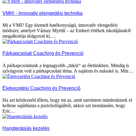
VMI® - Innovatív elengedési technika
Mi a VMI? Egy kiemelt hatékonyságú, innovatív elengedési
módszer, amelyet Várnay Myrtill – az Emberi értékek iskolájának®
megalkotója dolgozott ki.…
Párkapcsolati Coaching és Prevenció
A párkapcsolatunk a legnagyobb „tükör“ az életünkben. Mindig is
szívügyem volt a párkapcsolati téma. A sajátom és másoké is. Már…
Életvezetési Coaching és Prevenció
Ha azt kérdeznéd tőlem, hogy mi az, amit szerintem mindenkinek el
kellene sajátítania a pszichológiából, akkor azt mondanám, hogy
Eric…
Hangterápiás kezelés