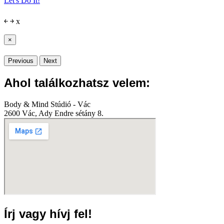
Let's Do It!
￩
￫
x
×
Previous
Next
Ahol találkozhatsz velem:
Body & Mind Stúdió - Vác
2600 Vác, Ady Endre sétány 8.
Írj vagy hívj fel!