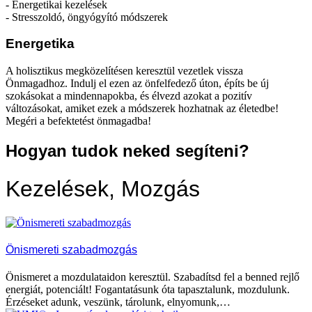
- Energetikai kezelések
- Stresszoldó, öngyógyító módszerek
Energetika
A holisztikus megközelítésen keresztül vezetlek vissza
Önmagadhoz. Indulj el ezen az önfelfedező úton, építs be új
szokásokat a mindennapokba, és élvezd azokat a pozitív
változásokat, amiket ezek a módszerek hozhatnak az életedbe!
Megéri a befektetést önmagadba!
Hogyan tudok neked segíteni?
Kezelések, Mozgás
Önismereti szabadmozgás
Önismeret a mozdulataidon keresztül. Szabadítsd fel a benned rejlő
energiát, potenciált! Fogantatásunk óta tapasztalunk, mozdulunk.
Érzéseket adunk, veszünk, tárolunk, elnyomunk,…