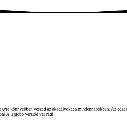
és egyre könnyebben veszed az akadályokat a mindennapokban. Az edzése
dön! A legjobb verziód vár rád!