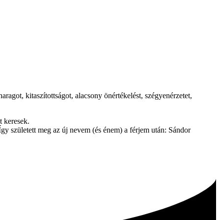
agot, kitaszítottságot, alacsony önértékelést, szégyenérzetet,
t keresek.
gy született meg az új nevem (és énem) a férjem után: Sándor