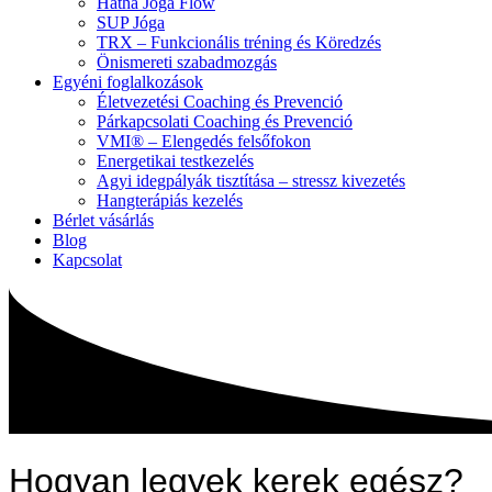
Hatha Jóga Flow
SUP Jóga
TRX – Funkcionális tréning és Köredzés
Önismereti szabadmozgás
Egyéni foglalkozások
Életvezetési Coaching és Prevenció
Párkapcsolati Coaching és Prevenció
VMI® – Elengedés felsőfokon
Energetikai testkezelés
Agyi idegpályák tisztítása – stressz kivezetés
Hangterápiás kezelés
Bérlet vásárlás
Blog
Kapcsolat
Hogyan legyek kerek egész?