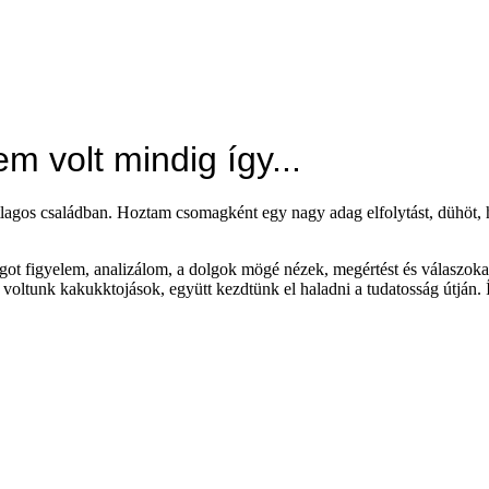
 volt mindig így...
lagos családban. Hoztam csomagként egy nagy adag elfolytást, dühöt, har
got figyelem, analizálom, a dolgok mögé nézek, megértést és válaszoka
oltunk kakukktojások, együtt kezdtünk el haladni a tudatosság útján. Í