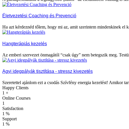
Életvezetési Coaching és Prevenció
Ha azt kérdeznéd tőlem, hogy mi az, amit szerintem mindenkinek el k
Hangterápiás kezelés
Az emberi szervezet önmagától “csak úgy” nem betegszik meg. Testü
Agyi idegpályák tisztítása - stressz kivezetés
Szeretettel ajánlom ezt a csodás Szívfény energia kezelést! Amikor tar
Happy Clients
1
+
Online Courses
1
Satisfaction
1
%
Support
1
%