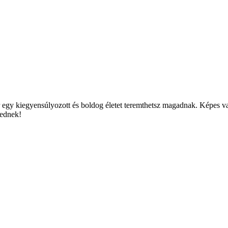
r egy kiegyensúlyozott és boldog életet teremthetsz magadnak. Képes v
tednek!