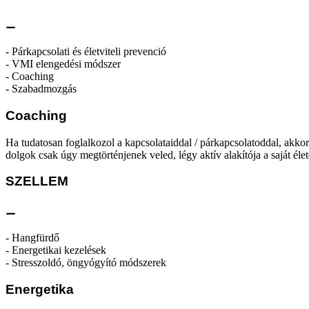
⚊
- Párkapcsolati és életviteli prevenció
- VMI elengedési módszer
- Coaching
- Szabadmozgás
Coaching
Ha tudatosan foglalkozol a kapcsolataiddal / párkapcsolatoddal, akko
dolgok csak úgy megtörténjenek veled, légy aktív alakítója a saját éle
SZELLEM
⚊
- Hangfürdő
- Energetikai kezelések
- Stresszoldó, öngyógyító módszerek
Energetika