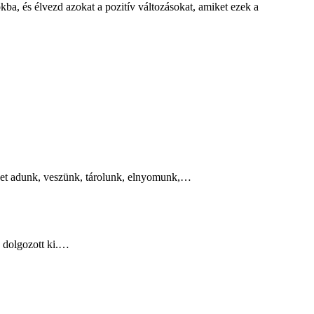
ba, és élvezd azokat a pozitív változásokat, amiket ezek a
seket adunk, veszünk, tárolunk, elnyomunk,…
 dolgozott ki.…