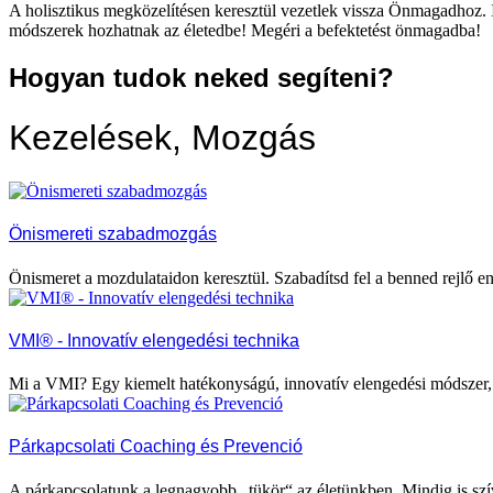
A holisztikus megközelítésen keresztül vezetlek vissza Önmagadhoz. I
módszerek hozhatnak az életedbe! Megéri a befektetést önmagadba!
Hogyan tudok neked segíteni?
Kezelések, Mozgás
Önismereti szabadmozgás
Önismeret a mozdulataidon keresztül. Szabadítsd fel a benned rejlő 
VMI® - Innovatív elengedési technika
Mi a VMI? Egy kiemelt hatékonyságú, innovatív elengedési módszer,
Párkapcsolati Coaching és Prevenció
A párkapcsolatunk a legnagyobb „tükör“ az életünkben. Mindig is sz