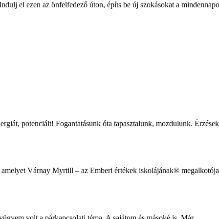
ndulj el ezen az önfelfedező úton, építs be új szokásokat a mindennapok
energiát, potenciált! Fogantatásunk óta tapasztalunk, mozdulunk. Érzé
 amelyet Várnay Myrtill – az Emberi értékek iskolájának® megalkotója
ívügyem volt a párkapcsolati téma. A sajátom és másoké is. Már…