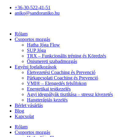
+36-30-522-41-51
aniko@sandoraniko.hu
Rólam
Csoportos mozgás
Hatha Jóga Flow
SUP Jóga
TRX – Funkcionális tréning és Köredzés
Önismereti szabadmozgás
Egyéni foglalkozások
Életvezetési Coaching és Prevenció
Párkapcsolati Coaching és Prevenció
VMI® – Elengedés felsőfokon
Energetikai testkezelés
Agyi idegpályák tisztítása – stressz kivezetés
Hangterápiás kezelés
Bérlet vásárlás
Blog
Kapcsolat
Rólam
Csoportos mozgás