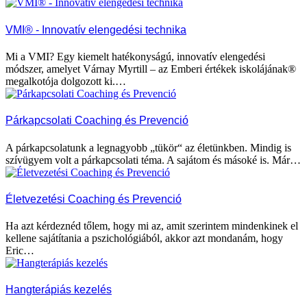
VMI® - Innovatív elengedési technika
Mi a VMI? Egy kiemelt hatékonyságú, innovatív elengedési
módszer, amelyet Várnay Myrtill – az Emberi értékek iskolájának®
megalkotója dolgozott ki.…
Párkapcsolati Coaching és Prevenció
A párkapcsolatunk a legnagyobb „tükör“ az életünkben. Mindig is
szívügyem volt a párkapcsolati téma. A sajátom és másoké is. Már…
Életvezetési Coaching és Prevenció
Ha azt kérdeznéd tőlem, hogy mi az, amit szerintem mindenkinek el
kellene sajátítania a pszichológiából, akkor azt mondanám, hogy
Eric…
Hangterápiás kezelés