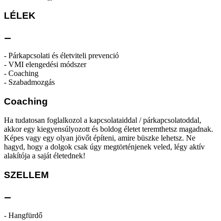
LÉLEK
⚊
- Párkapcsolati és életviteli prevenció
- VMI elengedési módszer
- Coaching
- Szabadmozgás
Coaching
Ha tudatosan foglalkozol a kapcsolataiddal / párkapcsolatoddal,
akkor egy kiegyensúlyozott és boldog életet teremthetsz magadnak.
Képes vagy egy olyan jövőt építeni, amire büszke lehetsz. Ne
hagyd, hogy a dolgok csak úgy megtörténjenek veled, légy aktív
alakítója a saját életednek!
SZELLEM
⚊
- Hangfürdő