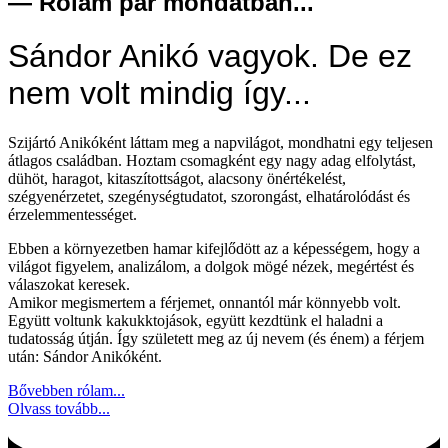
— Rólam pár mondatban...
Sándor Anikó vagyok. De ez
nem volt mindig így...
Szijártó Anikóként láttam meg a napvilágot, mondhatni egy teljesen
átlagos családban. Hoztam csomagként egy nagy adag elfolytást,
dühöt, haragot, kitaszítottságot, alacsony önértékelést,
szégyenérzetet, szegénységtudatot, szorongást, elhatárolódást és
érzelemmentességet.
Ebben a környezetben hamar kifejlődött az a képességem, hogy a
világot figyelem, analizálom, a dolgok mögé nézek, megértést és
válaszokat keresek.
Amikor megismertem a férjemet, onnantól már könnyebb volt.
Együtt voltunk kakukktojások, együtt kezdtünk el haladni a
tudatosság útján. Így született meg az új nevem (és énem) a férjem
után: Sándor Anikóként.
Bővebben rólam...
Olvass tovább...