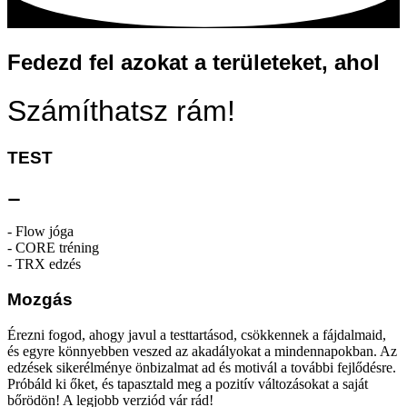
Fedezd fel azokat a területeket, ahol
Számíthatsz rám!
TEST
⚊
- Flow jóga
- CORE tréning
- TRX edzés
Mozgás
Érezni fogod, ahogy javul a testtartásod, csökkennek a fájdalmaid,
és egyre könnyebben veszed az akadályokat a mindennapokban. Az
edzések sikerélménye önbizalmat ad és motivál a további fejlődésre.
Próbáld ki őket, és tapasztald meg a pozitív változásokat a saját
bőrödön! A legjobb verziód vár rád!