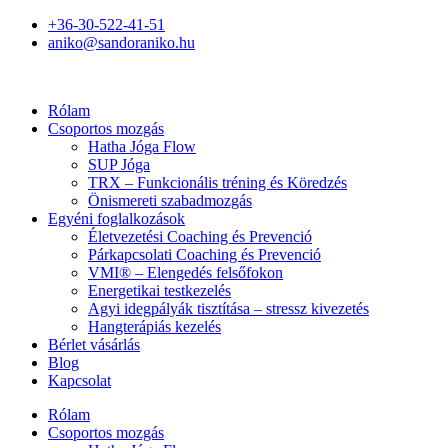
+36-30-522-41-51
aniko@sandoraniko.hu
Rólam
Csoportos mozgás
Hatha Jóga Flow
SUP Jóga
TRX – Funkcionális tréning és Köredzés
Önismereti szabadmozgás
Egyéni foglalkozások
Életvezetési Coaching és Prevenció
Párkapcsolati Coaching és Prevenció
VMI® – Elengedés felsőfokon
Energetikai testkezelés
Agyi idegpályák tisztítása – stressz kivezetés
Hangterápiás kezelés
Bérlet vásárlás
Blog
Kapcsolat
Rólam
Csoportos mozgás