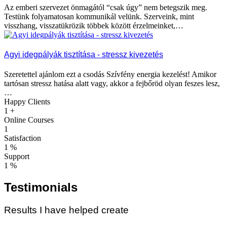
Az emberi szervezet önmagától “csak úgy” nem betegszik meg.
Testünk folyamatosan kommunikál velünk. Szerveink, mint
visszhang, visszatükrözik többek között érzelmeinket,…
Agyi idegpályák tisztítása - stressz kivezetés
Szeretettel ajánlom ezt a csodás Szívfény energia kezelést! Amikor
tartósan stressz hatása alatt vagy, akkor a fejbőröd olyan feszes lesz,
…
Happy Clients
1
+
Online Courses
1
Satisfaction
1
%
Support
1
%
Testimonials
Results I have helped create