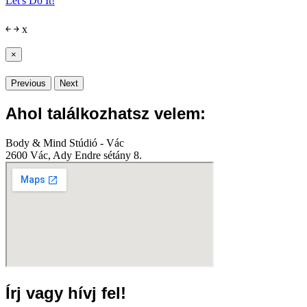
Let's Do It!
￩
￫
x
×
Previous
Next
Ahol találkozhatsz velem:
Body & Mind Stúdió - Vác
2600 Vác, Ady Endre sétány 8.
Írj vagy hívj fel!