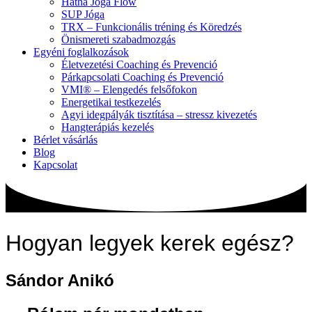
Hatha Jóga Flow
SUP Jóga
TRX – Funkcionális tréning és Köredzés
Önismereti szabadmozgás
Egyéni foglalkozások
Életvezetési Coaching és Prevenció
Párkapcsolati Coaching és Prevenció
VMI® – Elengedés felsőfokon
Energetikai testkezelés
Agyi idegpályák tisztítása – stressz kivezetés
Hangterápiás kezelés
Bérlet vásárlás
Blog
Kapcsolat
Hogyan legyek kerek egész?
Sándor Anikó