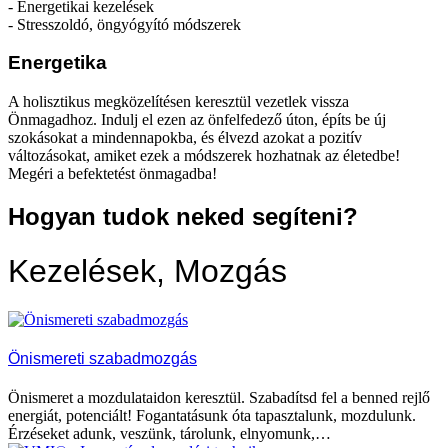
- Energetikai kezelések
- Stresszoldó, öngyógyító módszerek
Energetika
A holisztikus megközelítésen keresztül vezetlek vissza
Önmagadhoz. Indulj el ezen az önfelfedező úton, építs be új
szokásokat a mindennapokba, és élvezd azokat a pozitív
változásokat, amiket ezek a módszerek hozhatnak az életedbe!
Megéri a befektetést önmagadba!
Hogyan tudok neked segíteni?
Kezelések, Mozgás
Önismereti szabadmozgás
Önismeret a mozdulataidon keresztül. Szabadítsd fel a benned rejlő
energiát, potenciált! Fogantatásunk óta tapasztalunk, mozdulunk.
Érzéseket adunk, veszünk, tárolunk, elnyomunk,…